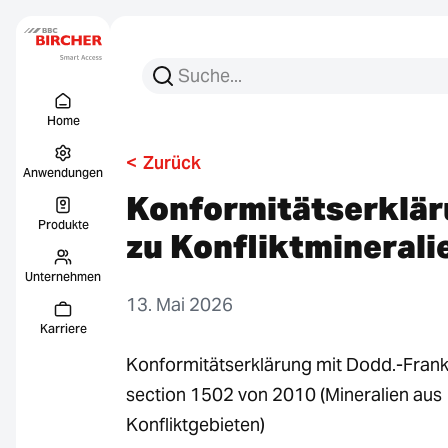
Suchen Sie nach:
Suche
Menu Titel
Links
Home
<
Zurück
Anwendungen
Konformitätserklä
Produkte
zu Konfliktminerali
Unternehmen
13. Mai 2026
Karriere
Konformitätserklärung mit Dodd.-Frank
section 1502 von 2010 (Mineralien aus
Konfliktgebieten)