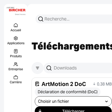
Recherchez :
Recherche
Menu Titel
Liens
Accueil
Téléchargement
Applications
Produits
Entreprise
Rechercher des téléchargements
Carrière
ArtMotion 2 DoC
0.38 MB
Déclaration de conformité (DoC)
Sélectionner le téléchargement
Télécharger