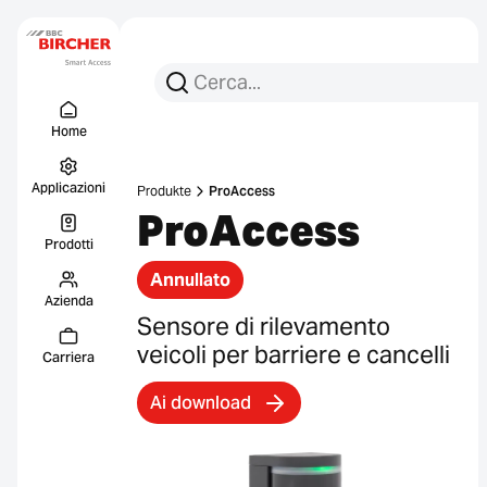
Cerca per:
Ricerca
Menu Titel
Collegament
Home
Applicazioni
Produkte
ProAccess
ProAccess
Prodotti
Annullato
Azienda
Sensore di rilevamento
veicoli per barriere e cancelli
Carriera
Ai download