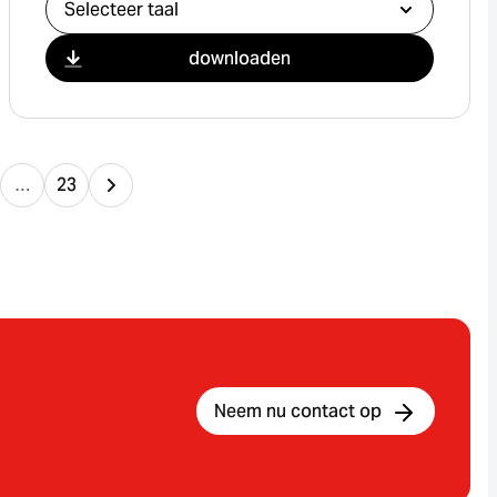
downloaden
…
23
Neem nu contact op