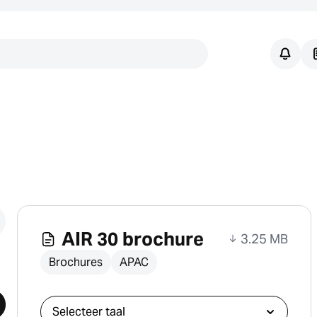
Links
AIR 30 brochure
3.25 MB
Brochures
APAC
Selecteer download