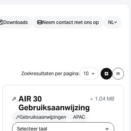
Downloads
Neem contact met ons op
NL
Heeft u nog
vragen?
Wij helpen u graag bij het vinden
Zoekresultaten per pagina:
van de juiste sensoroplossing
voor uw toepassing.
AIR 30
1.04 MB
Gebruiksaanwijzing
Gebruiksaanwijzingen
APAC
Selecteer download