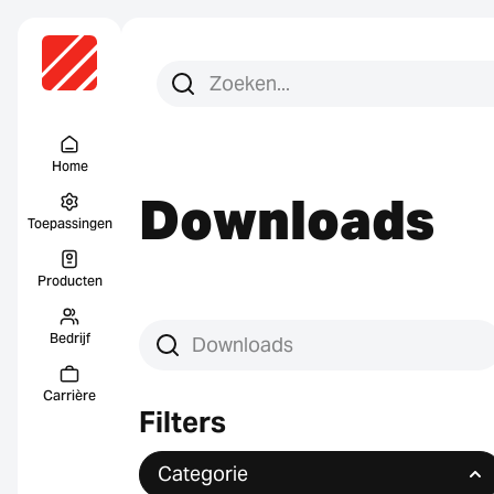
Zoeken:
Zoek op
Menu Titel
Home
Downloads
Toepassingen
Producten
Bedrijf
Downloads zoeken
Carrière
Filters
Categorie