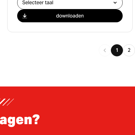
downloaden
1
2
ragen?