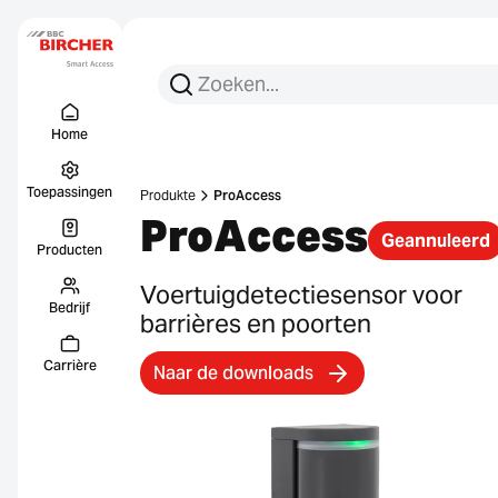
Zoeken:
Zoek op
Menu Titel
Links
Home
Toepassingen
Produkte
ProAccess
ProAccess
Geannuleerd
Producten
Voertuigdetectiesensor voor
Bedrijf
barrières en poorten
Carrière
Naar de downloads