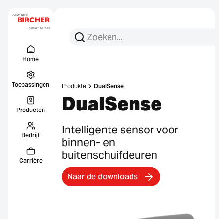
Zoeken:
Zoek op
Menu Titel
Links
Home
Toepassingen
Produkte
DualSense
DualSense
Producten
Intelligente sensor voor
Bedrijf
binnen- en
buitenschuifdeuren
Carrière
Naar de downloads