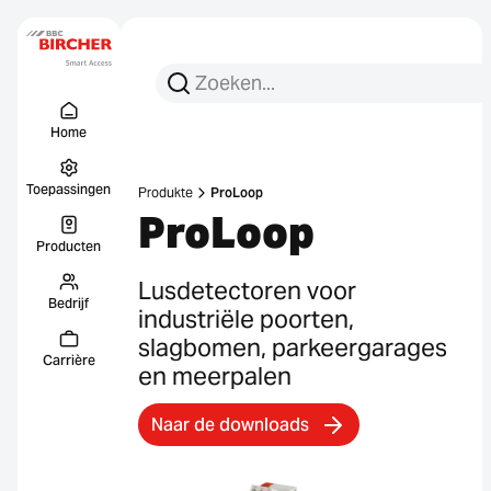
Zoeken:
Zoek op
Menu Titel
Links
Home
Toepassingen
Produkte
ProLoop
ProLoop
Producten
Lusdetectoren voor
Bedrijf
industriële poorten,
slagbomen, parkeergarages
Carrière
en meerpalen
Naar de downloads