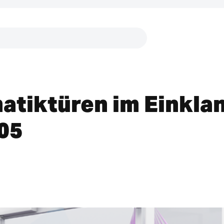
Links
atiktüren im Einkla
05