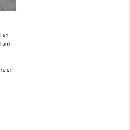
llen
f um
reien