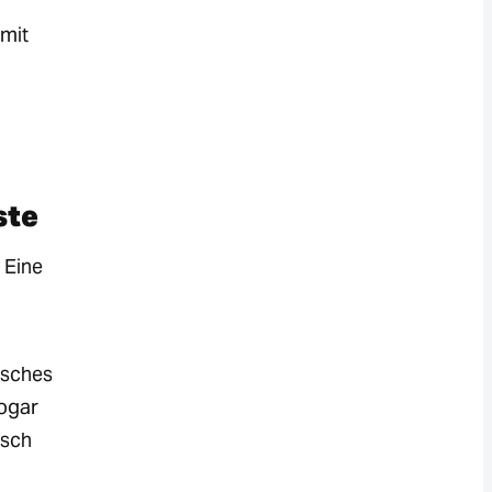
 mit
ste
 Eine
isches
sogar
isch