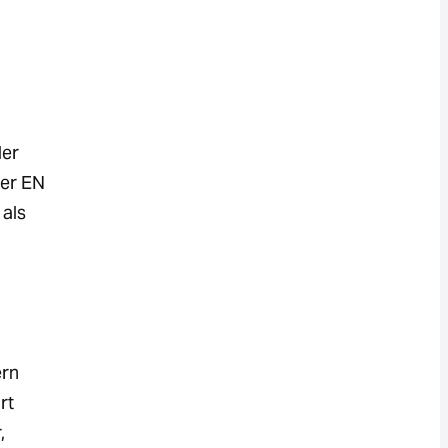
der
der EN
 als
ern
rt
,