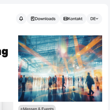
Downloads
Kontakt
DE
Noch
offene
ng
Fragen?
Wir unterstützen Sie dabei, die
passende Sensorlösung für Ihre
Anwendung zu finden.
Messen & Events