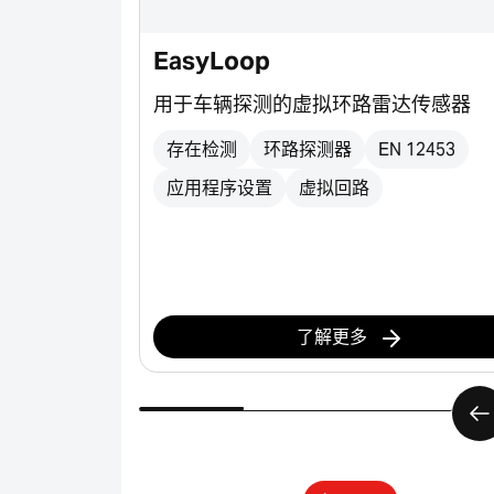
ne 和 S-
EasyLoop
用于车辆探测的虚拟环路雷达传感器
胶型材，适用
存在检测
环路探测器
EN 12453
交通和工业领
应用程序设置
虚拟回路
缘
开关带
了解更多