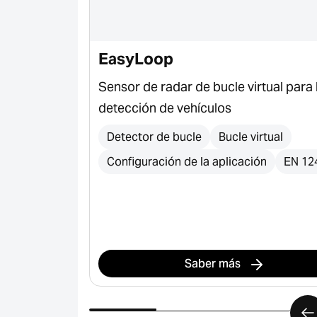
e y S-Line
EasyLoop
 y perfiles
Sensor de radar de bucle virtual para 
ridad para
detección de vehículos
, barreras,
Detector de bucle
Bucle virtual
Configuración de la aplicación
EN 12
es de goma
es de goma
Saber más