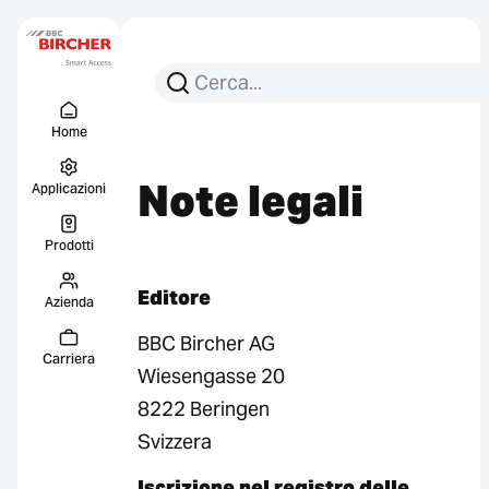
Cerca per:
Ricerca
Menu Titel
Collegament
Home
Note legali
Applicazioni
Prodotti
Editore
Azienda
BBC Bircher AG
Carriera
Wiesengasse 20
8222 Beringen
Svizzera
Iscrizione nel registro delle