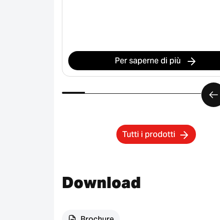
 induzione
Per saperne di più
Tutti i prodotti
Download
Brochure