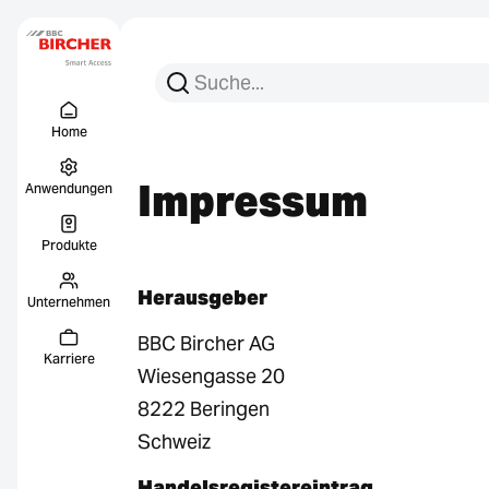
Suchen Sie nach:
Suche
Menu Titel
Links
Home
Impressum
Anwendungen
Produkte
Herausgeber
Unternehmen
BBC Bircher AG
Karriere
Wiesengasse 20
8222 Beringen
Schweiz
Handelsregistereintrag