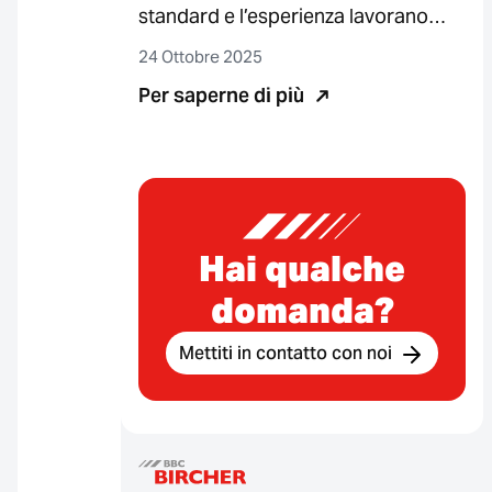
standard e l’esperienza lavorano
insieme per garantire protezione ed
24 Ottobre 2025
efficienza Oggi le…
Per saperne di più
Hai qualche
domanda?
Mettiti in contatto con noi