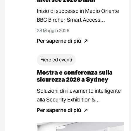
Inizio di successo in Medio Oriente
BBC Bircher Smart Access
all’Intersec di Dubai. La 27ª edizione
28 Maggio 2026
della fiera…
Per saperne di più
Fiere ed eventi
Mostra e conferenza sulla
sicurezza 2026 a Sydney
Soluzioni di rilevamento intelligente
alla Security Exhibition &
Conference 2026 di Sydney Una
Per saperne di più
presenza più forte in Australia…