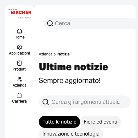
Cerca per:
Ricerca
Menu Titel
Collegament
Home
Applicazioni
Azienda
Notizie
Ultime notizie
Prodotti
Sempre aggiornato!
Azienda
Cerca tra i post
Carriera
Tutte le notizie
Fiere ed eventi
Innovazione e tecnologia