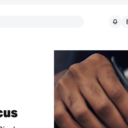
Links
cus