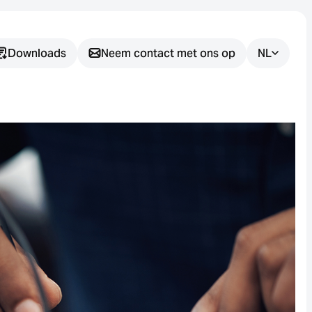
Downloads
Neem contact met ons op
NL
Heeft u nog
vragen?
Wij helpen u graag bij het vinden
van de juiste sensoroplossing
voor uw toepassing.