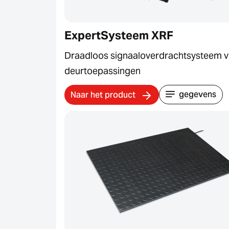
ExpertSysteem XRF
Draadloos signaaloverdrachtsysteem 
deurtoepassingen
gegevens
Naar het product