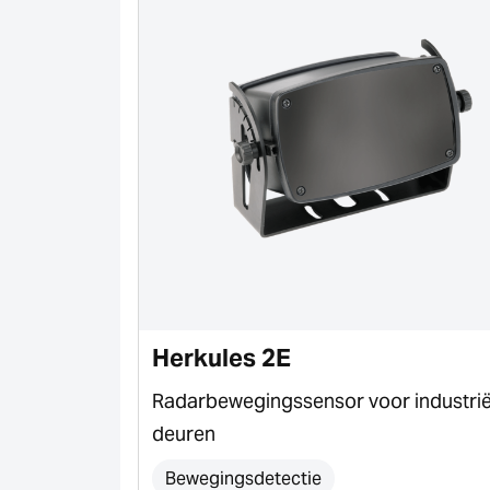
Herkules 2E
e poorten,
Radarbewegingssensor voor industrië
en meerpalen
deuren
etector
Bewegingsdetectie