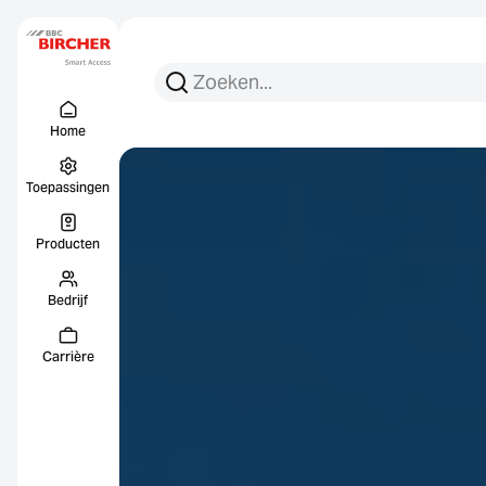
Zoeken:
Zoek op
Menu Titel
Links
Home
Toepassingen
Producten
Bedrijf
Carrière