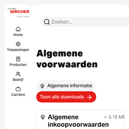
Zoeken:
Zoek op
Menu Titel
Links
Home
Algemene
Toepassingen
voorwaarden
Producten
Bedrijf
Algemene informatie
Carrière
Toon alle downloads
Algemene
0.16 MB
inkoopvoorwaarden