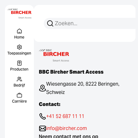
Zoeken:
Zoek op
Menu Titel
Links
Home
Toepassingen
Producten
BBC Bircher Smart Access
Wiesengasse 20, 8222 Beringen,
Bedrijf
Schweiz
Carrière
Contact:
+41 52 687 11 11
info@bircher.com
Neem contact met ons op