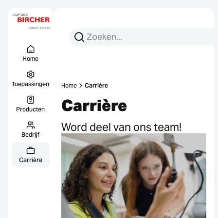
Zoeken:
Zoek op
Menu Titel
Links
Home
Toepassingen
Home
Carrière
Carrière
Producten
Word deel van ons team!
Bedrijf
Carrière