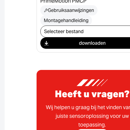
PrimeMotion PMCP
Gebruiksaanwijzingen
Montagehandleiding
Selecteer download
downloaden
Heeft u vragen?
Wij helpen u graag bij het vinden va
juiste sensoroplossing voor uw
toepassing.