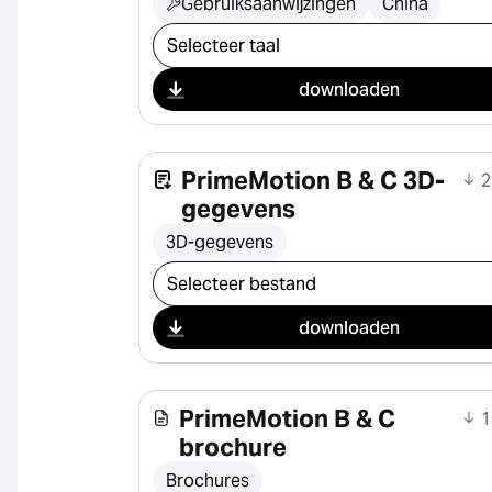
Gebruiksaanwijzingen
China
Selecteer download
downloaden
PrimeMotion B & C 3D-
2
gegevens
3D-gegevens
Selecteer download
downloaden
PrimeMotion B & C
1
brochure
Brochures