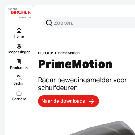
Zoeken:
Zoek op
Menu Titel
Links
Home
Toepassingen
Produkte
PrimeMotion
PrimeMotion
Producten
Radar bewegingsmelder voor
Bedrijf
schuifdeuren
Carrière
Naar de downloads