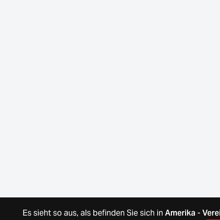
Es sieht so aus, als befinden Sie sich in
Amerika
-
Vere