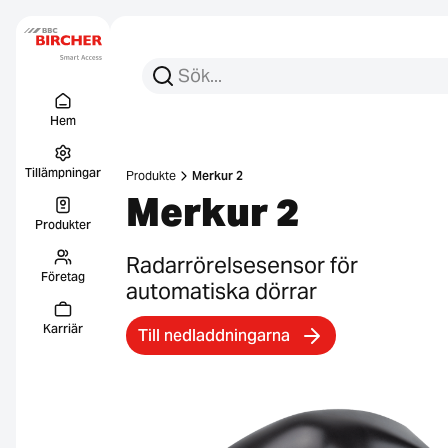
Sök efter:
Sök
Menu Titel
Länkar
Hem
Tillämpningar
Produkte
Merkur 2
Merkur 2
Produkter
Radarrörelsesensor för
Företag
automatiska dörrar
Karriär
Till nedladdningarna