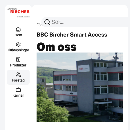
Sök efter:
Sök
Företag
Om oss
Menu Titel
Länkar
BBC Bircher Smart Access
Hem
Om oss
Tillämpningar
Produkter
Företag
Karriär