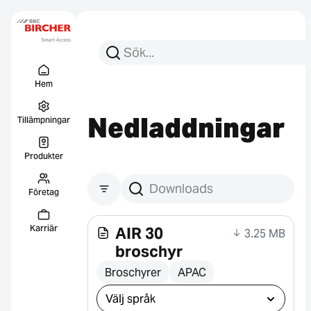
Sök efter:
Sök
Menu Titel
Länkar
Hem
Nedladdningar
Tillämpningar
Produkter
Företag
Sök efter nedladdningar
Karriär
AIR 30
3.25 MB
broschyr
Broschyrer
APAC
Välj nedladdning