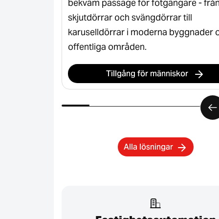
kerhet,
bekväm passage för fotgängare - frå
industriella
skjutdörrar och svängdörrar till
karuselldörrar i moderna byggnader 
offentliga områden.
n
Tillgång för människor
Alla lösningar