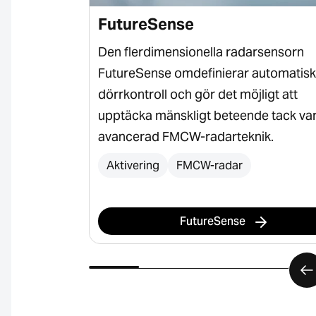
FutureSense
rhetslister
Den flerdimensionella radarsensorn
l säkerhet,
FutureSense omdefinierar automatisk
 säkring av
dörrkontroll och gör det möjligt att
 industriella
upptäcka mänskligt beteende tack va
avancerad FMCW-radarteknik.
Aktivering
FMCW-radar
FutureSense