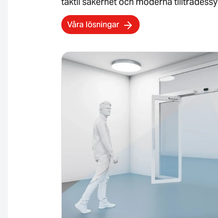
taktil säkerhet och moderna tillträdess
Våra lösningar