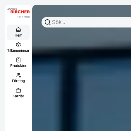
Sök efter:
Sök
Menu Titel
Länkar
Hem
Tillämpningar
Produkter
Företag
Karriär