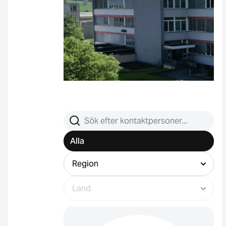
Sök kontaktpersoner
Alla
Filtrera efter region
Filtrera efter land (välj region först)