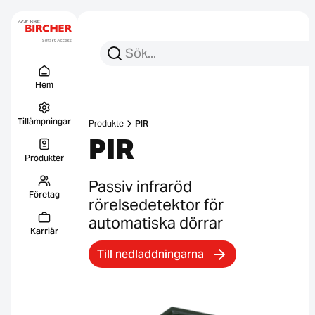
Sök efter:
Sök
Menu Titel
Länkar
Hem
Tillämpningar
Produkte
PIR
PIR
Produkter
Passiv infraröd
Företag
rörelsedetektor för
automatiska dörrar
Karriär
Till nedladdningarna