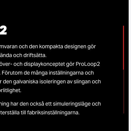
2
ramvaran och den kompakta designen gör
ända och driftsätta.
növer- och displaykonceptet gör ProLoop2
g. Förutom de många inställningarna och
 den galvaniska isoleringen av slingan och
litlighet.
ing har den också ett simuleringsläge och
erställa till fabriksinställningarna.