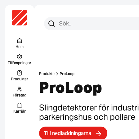
Sök efter:
Sök
Menu Titel
Hem
Tillämpningar
Produkte
ProLoop
Produkter
ProLoop
Företag
Slingdetektorer för industrip
Karriär
parkeringshus och pollare
Till nedladdningarna