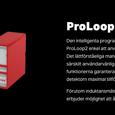
ProLoop
Den intelligenta prog
ProLoop2 enkel att anv
Det lättförståeliga ma
särskilt användarvänli
funktionerna garanterar
detektorn maximal tillför
Förutom induktansmätn
erbjuder möjlighet att åt