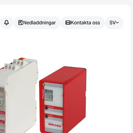
Nedladdningar
Kontakta oss
SV
Har du
några
frågor?
Vi hjälper dig att hitta rätt
sensorlösning för din
tillämpning.