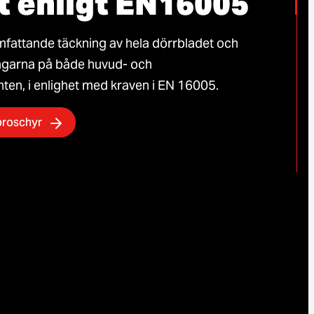
t enligt EN16005
fattande täckning av hela dörrbladet och
ngarna på både huvud- och
en, i enlighet med kraven i EN 16005.
broschyr