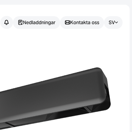
Nedladdningar
Kontakta oss
SV
Har du
några
frågor?
Vi hjälper dig att hitta rätt
sensorlösning för din
tillämpning.