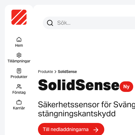
Sök efter:
Sök
Menu Titel
Hem
Tillämpningar
Produkte
SolidSense
Produkter
SolidSense
Ny
Företag
Säkerhetssensor för Svängdö
Karriär
stängningskantskydd
Till nedladdningarna