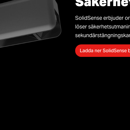
Säkerhe
SolidSense erbjuder om
löser säkerhetsutmani
sekundärstängningskant
Ladda ner SolidSense 