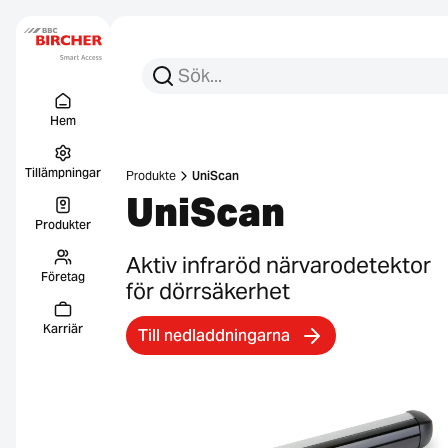
Sök efter:
Sök
Menu Titel
Länkar
Hem
Tillämpningar
Produkte
UniScan
UniScan
Produkter
Aktiv infraröd närvarodetektor
Företag
för dörrsäkerhet
Karriär
Till nedladdningarna