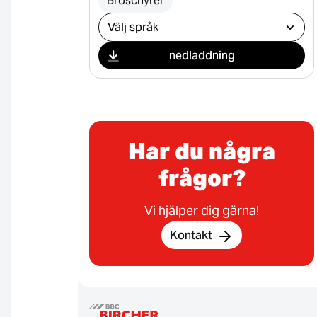
Broschyrer
Välj nedladdning
nedladdning
Har du några
frågor?
Vi hjälper dig gärna!
Kontakt