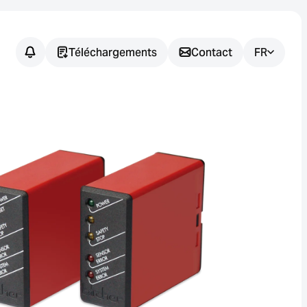
Téléchargements
Contact
FR
Vous avez
des
questions ?
Nous vous aidons à trouver la
solution de capteur adaptée à
votre application.