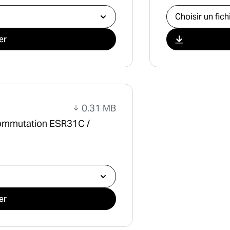
Sélectionner l
er
0.31 MB
commutation ESR31C /
er