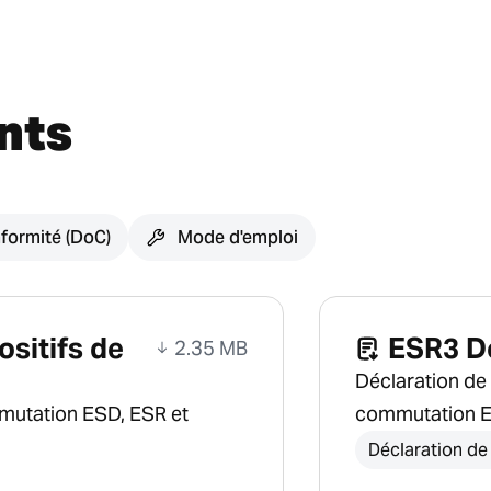
nts
formité (DoC)
Mode d'emploi
ositifs de
ESR3 D
2.35 MB
Déclaration de 
mmutation ESD, ESR et
commutation 
Déclaration de