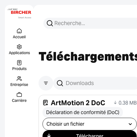
Recherchez :
Recherche
Menu Titel
Liens
Accueil
Téléchargement
Applications
Produits
Entreprise
Rechercher des téléchargements
Carrière
ArtMotion 2 DoC
0.38 MB
Déclaration de conformité (DoC)
Sélectionner le téléchargement
Télécharger