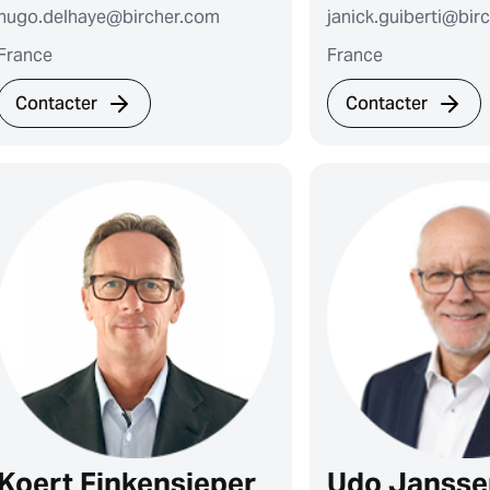
hugo.delhaye@bircher.com
janick.guiberti@bir
France
France
Contacter
Contacter
Koert Finkensieper
Udo Jansse