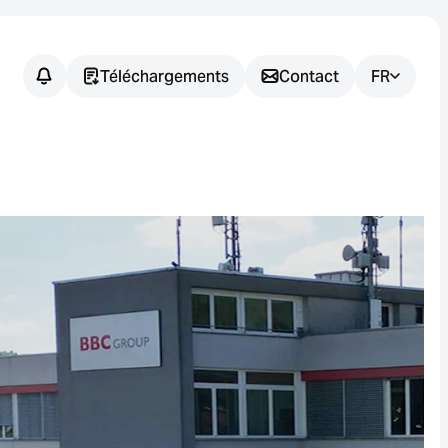
Téléchargements
Contact
FR
Vous avez
des
questions ?
Nous vous aidons à trouver la
solution de capteur adaptée à
votre application.