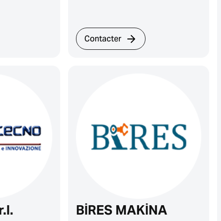
Contacter
.l.
BİRES MAKİNA