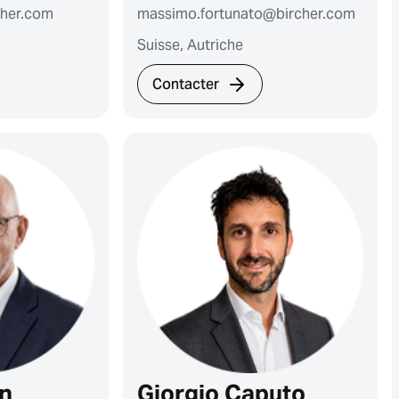
cher.com
massimo.fortunato@bircher.com
Suisse, Autriche
Contacter
n
Giorgio Caputo