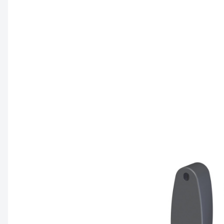
Embout de con
connecteur
Embout