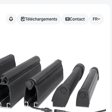
Téléchargements
Contact
FR
Vous avez
des
questions ?
Nous vous aidons à trouver la
solution de capteur adaptée à
votre application.