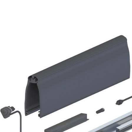
Profil de commutation
tact avec
Profilé de support