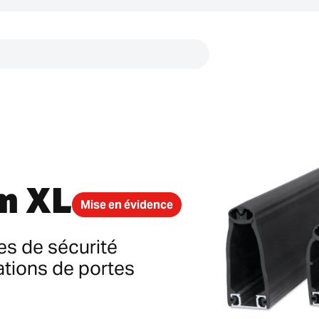
Liens
m XL
Mise en évidence
es de sécurité
ations de portes