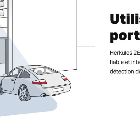
Util
port
Herkules 2E 
fiable et i
détection de