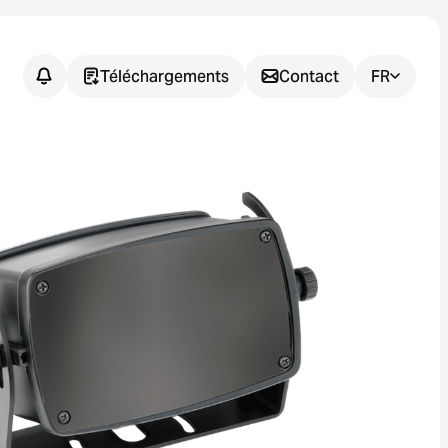
Téléchargements
Contact
FR
Vous avez
des
questions ?
Nous vous aidons à trouver la
solution de capteur adaptée à
votre application.