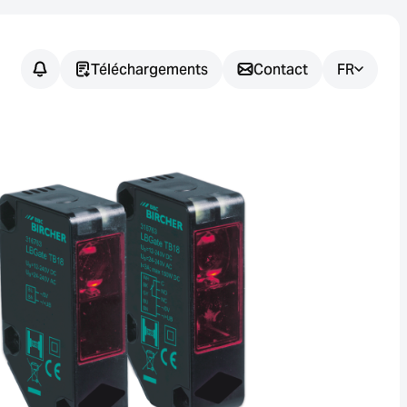
Téléchargements
Contact
FR
Vous avez
des
questions ?
Nous vous aidons à trouver la
solution de capteur adaptée à
votre application.