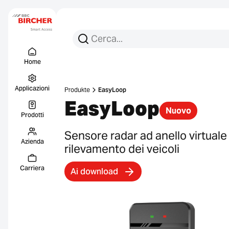
Cerca per:
Ricerca
Menu Titel
Collegament
Home
Applicazioni
Produkte
EasyLoop
EasyLoop
Nuovo
Prodotti
Sensore radar ad anello virtuale 
Azienda
rilevamento dei veicoli
Carriera
Ai download