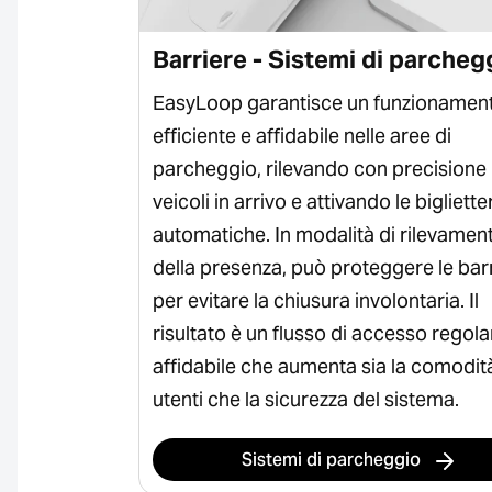
Barriere - Sistemi di parcheg
alta
EasyLoop garantisce un funzionamen
'attivazione
efficiente e affidabile nelle aree di
li. Il sensore
parcheggio, rilevando con precisione 
 tra pedoni e
veicoli in arrivo e attivando le bigliette
nto affidabile
automatiche. In modalità di rilevamen
. Questo
della presenza, può proteggere le bar
 di cancelli
per evitare la chiusura involontaria. Il
sità di
risultato è un flusso di accesso regola
affidabile che aumenta sia la comodit
utenti che la sicurezza del sistema.
ito
Sistemi di parcheggio