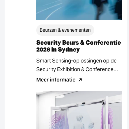
Beurzen & evenementen
Security Beurs & Conferentie
2026 in Sydney
Smart Sensing-oplossingen op de
Security Exhibition & Conference
2026 in Sydney Sterkere
Meer informatie
aanwezigheid in Australië met
innovatieve slimme…