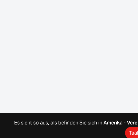
Es sieht so aus, als befinden Sie sich in
Amerika
-
Vere
Taa