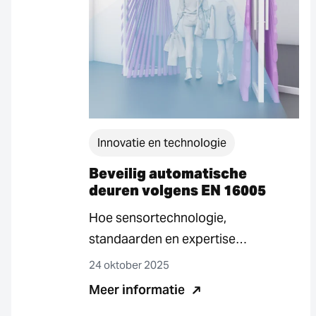
Innovatie en technologie
Beveilig automatische
deuren volgens EN 16005
Hoe sensortechnologie,
standaarden en expertise
samenwerken om bescherming en
24 oktober 2025
efficiëntie te garanderen Vandaag
Meer informatie
de dag zijn automatische deuren…