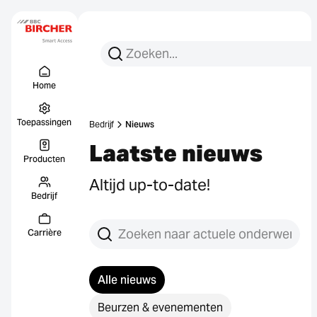
Zoeken:
Zoek op
Menu Titel
Links
Home
Toepassingen
Bedrijf
Nieuws
Laatste nieuws
Producten
Altijd up-to-date!
Bedrijf
Zoek berichten
Carrière
Alle nieuws
Beurzen & evenementen