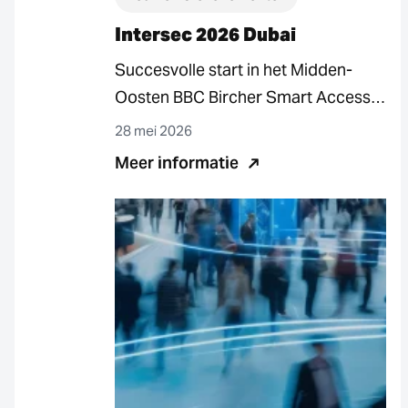
Intersec 2026 Dubai
Succesvolle start in het Midden-
Oosten BBC Bircher Smart Access
op Intersec in Dubai. De 27e editie
28 mei 2026
van ’s…
Meer informatie