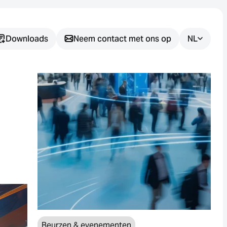
Downloads
Neem contact met ons op
NL
Heeft u nog
vragen?
Wij helpen u graag bij het vinden
van de juiste sensoroplossing
voor uw toepassing.
Beurzen & evenementen