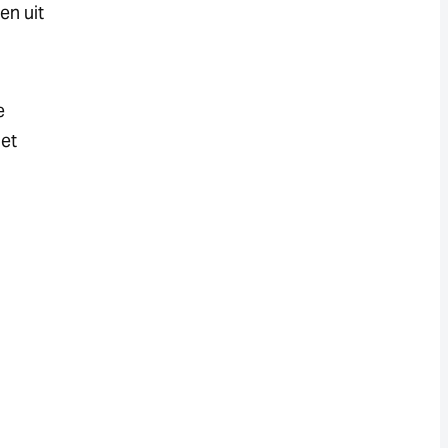
en uit
e
het