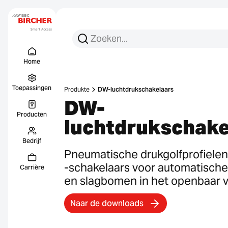
Zoeken:
Zoek op
Menu Titel
Links
Home
Toepassingen
Produkte
DW-luchtdrukschakelaars
DW-
Producten
luchtdrukschake
Bedrijf
Pneumatische drukgolfprofielen
-schakelaars voor automatisch
Carrière
en slagbomen in het openbaar 
Naar de downloads