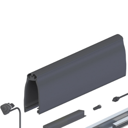
Schakelprofiel
uk met plug
Draagprofiel