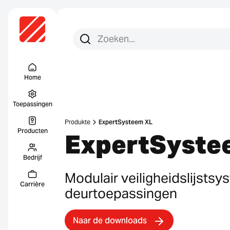
Zoeken:
Zoek op
Menu Titel
Home
Toepassingen
Produkte
ExpertSysteem XL
Producten
ExpertSyste
Bedrijf
Modulair veiligheidslijsts
Carrière
deurtoepassingen
Naar de downloads