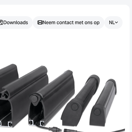
Downloads
Neem contact met ons op
NL
Heeft u nog
vragen?
Wij helpen u graag bij het vinden
van de juiste sensoroplossing
voor uw toepassing.