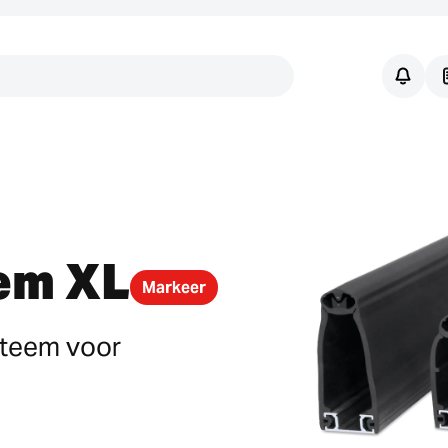
Links
em XL
Markeer
ysteem voor