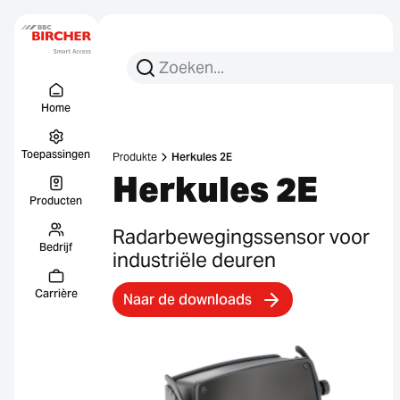
Zoeken:
Zoek op
Menu Titel
Links
Home
Toepassingen
Produkte
Herkules 2E
Herkules 2E
Producten
Radarbewegingssensor voor
Bedrijf
industriële deuren
Carrière
Naar de downloads