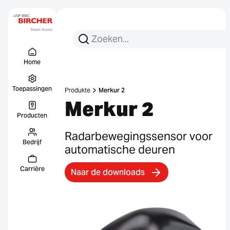
Zoeken:
Zoek op
Menu Titel
Links
Home
Toepassingen
Produkte
Merkur 2
Merkur 2
Producten
Radarbewegingssensor voor
Bedrijf
automatische deuren
Carrière
Naar de downloads