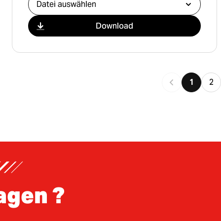
Download
1
2
agen ?