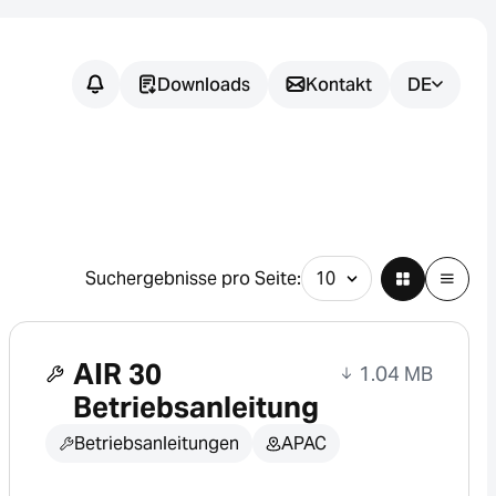
Downloads
Kontakt
DE
Noch
offene
Fragen?
Suchergebnisse pro Seite:
Wir unterstützen Sie dabei, die
passende Sensorlösung für Ihre
AIR 30
Anwendung zu finden.
1.04 MB
Betriebsanleitung
Betriebsanleitungen
APAC