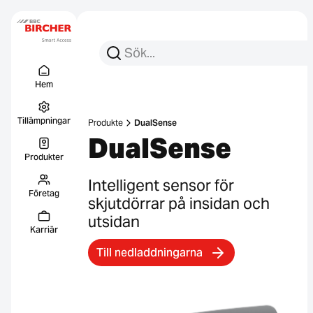
Sök efter:
Sök
Menu Titel
Länkar
Hem
Tillämpningar
Produkte
DualSense
DualSense
Produkter
Intelligent sensor för
Företag
skjutdörrar på insidan och
utsidan
Karriär
Till nedladdningarna