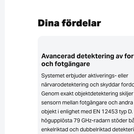
Dina fördelar
Avancerad detektering av fo
och fotgängare
n omgivning
Systemet erbjuder aktiverings- eller
de på den
närvarodetektering och skyddar fordo
 att undvika
Genom exakt objektdetektering skiljer
för optiska
sensorn mellan fotgängare och andra
äller stabil
objekt i enlighet med EN 12453 typ D.
högupplösta 79 GHz-radarn stöder b
enkelriktad och dubbelriktad detekter