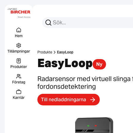
Sök efter:
Sök
Menu Titel
Länkar
Hem
Tillämpningar
Produkte
EasyLoop
EasyLoop
Ny
Produkter
Radarsensor med virtuell slinga 
Företag
fordonsdetektering
Karriär
Till nedladdningarna