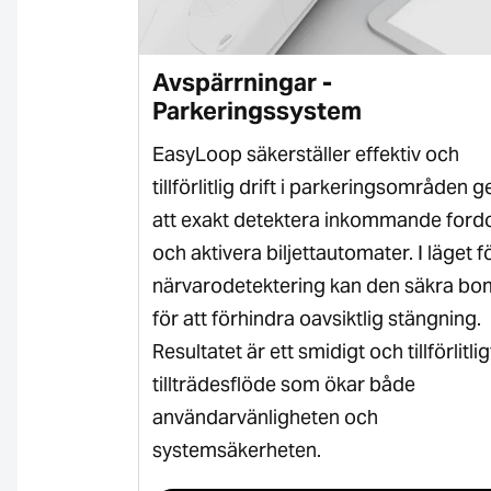
Avspärrningar -
Parkeringssystem
gupplöst
EasyLoop säkerställer effektiv och
ncerad
tillförlitlig drift i parkeringsområden
sorn skiljer på
att exakt detektera inkommande ford
gängare och
och aktivera biljettautomater. I läget f
g detektering
närvarodetektering kan den säkra b
gar. Detta
för att förhindra oavsiktlig stängning.
atiserade
Resultatet är ett smidigt och tillförlitlig
ehovet av
tillträdesflöde som ökar både
ar.
användarvänligheten och
systemsäkerheten.