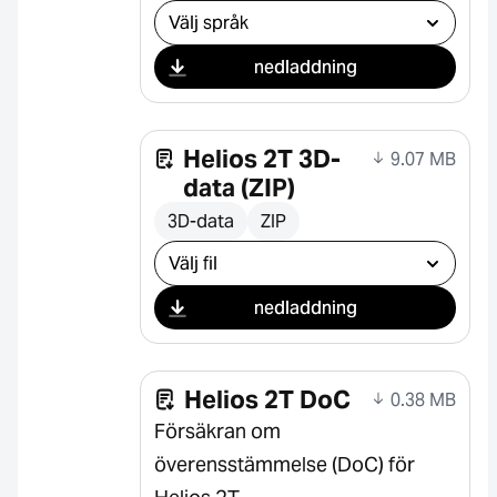
Välj nedladdning
nedladdning
Helios 2T 3D-
9.07 MB
data (ZIP)
3D-data
ZIP
Välj nedladdning
nedladdning
Helios 2T DoC
0.38 MB
Försäkran om
överensstämmelse (DoC) för