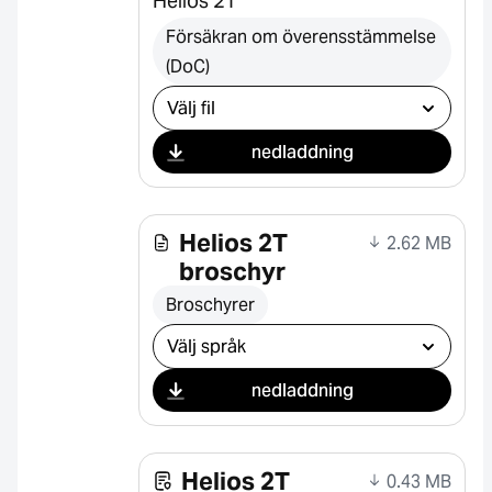
Helios 2T
Försäkran om överensstämmelse
(DoC)
Välj nedladdning
nedladdning
Helios 2T
2.62 MB
broschyr
Broschyrer
Välj nedladdning
nedladdning
Helios 2T
0.43 MB