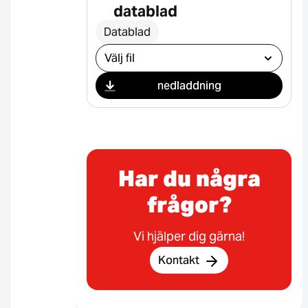
datablad
Datablad
Välj nedladdning
nedladdning
Har du några
frågor?
Vi hjälper dig gärna!
Kontakt