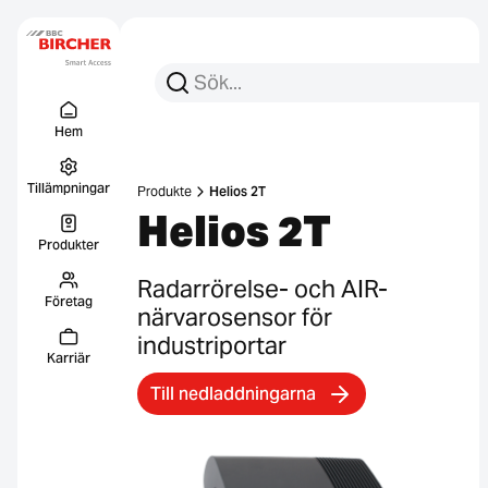
Sök efter:
Sök
Menu Titel
Länkar
Hem
Tillämpningar
Produkte
Helios 2T
Helios 2T
Produkter
Radarrörelse- och AIR-
Företag
närvarosensor för
industriportar
Karriär
Till nedladdningarna