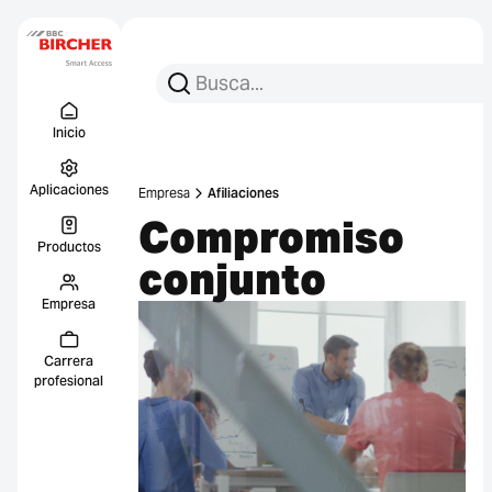
Busca:
Busca en
Menu Titel
Enlace
Inicio
Aplicaciones
Empresa
Afiliaciones
Compromiso
Productos
conjunto
Empresa
Carrera
profesional