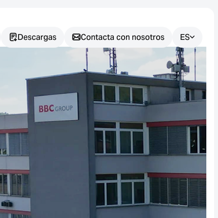
Descargas
Contacta con nosotros
ES
¿Tiene
alguna
pregunta?
Le ayudaremos a encontrar la
solución de sensores más
adecuada para su aplicación.