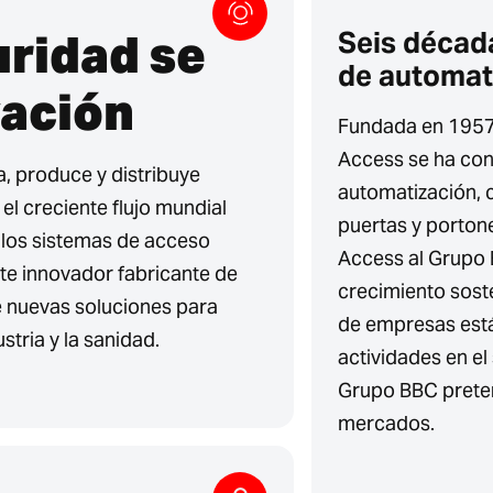
uridad se
Seis década
de automat
vación
Fundada en 1957
Access se ha con
, produce y distribuye
automatización, 
l creciente flujo mundial
puertas y porton
 los sistemas de acceso
Access al Grupo 
te innovador fabricante de
crecimiento soste
 nuevas soluciones para
de empresas está 
stria y la sanidad.
actividades en el
Grupo BBC preten
mercados.