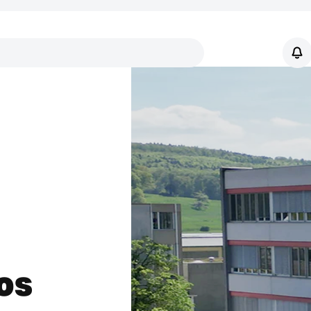
Enlaces
os