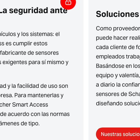
La seguridad ante
Soluciones 
Como proveedor 
culos y los sistemas: el
puede hacer real
s es cumplir estos
cada cliente de f
l fabricante de sensores
empleados trabaj
 exigentes para sí mismo y
Basándose en los
equipo y valentí
a diario la confia
ad y la facilidad de uso son
sensores de Scha
presa. Para mantenerlas y
diseñando solucio
rcher Smart Access
d de acuerdo con las normas
xámenes de tipo.
Nuestras soluci