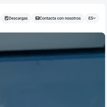
Descargas
Contacta con nosotros
ES
¿Tiene
alguna
pregunta?
Le ayudaremos a encontrar la
solución de sensores más
adecuada para su aplicación.