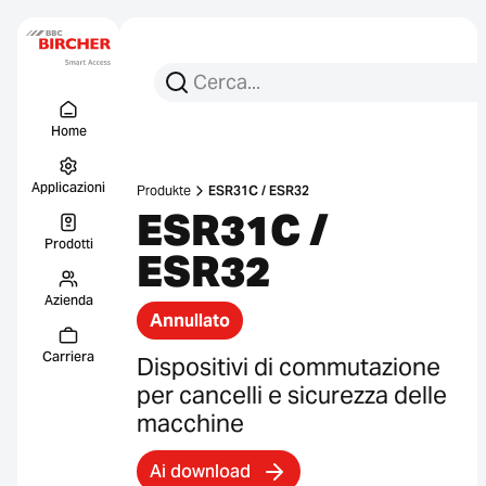
Cerca per:
Ricerca
Menu Titel
Collegament
Home
Applicazioni
Produkte
ESR31C / ESR32
ESR31C /
Prodotti
ESR32
Azienda
Annullato
Carriera
Dispositivi di commutazione
per cancelli e sicurezza delle
macchine
Ai download